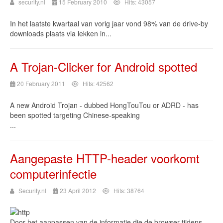
security.nl
15 February 2010
Hits: 43057
In het laatste kwartaal van vorig jaar vond 98% van de drive-by
downloads plaats via lekken in...
A Trojan-Clicker for Android spotted
20 February 2011
Hits: 42562
A new Android Trojan - dubbed HongTouTou or ADRD - has
been spotted targeting Chinese-speaking
...
Aangepaste HTTP-header voorkomt
computerinfectie
Security.nl
23 April 2012
Hits: 38764
Door het aanpassen van de informatie die de browser tijdens