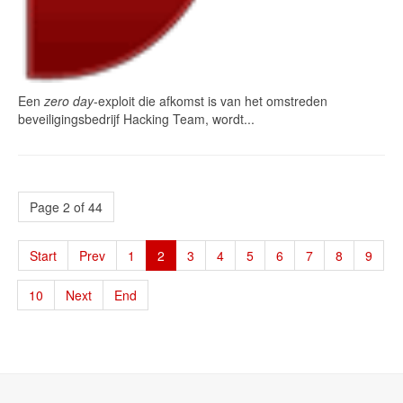
Een
zero day
-exploit die afkomst is van het omstreden
beveiligingsbedrijf Hacking Team, wordt...
Page 2 of 44
Start
Prev
1
2
3
4
5
6
7
8
9
10
Next
End