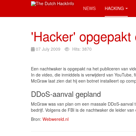
NEWS
HACKING
'Hacker' opgepakt
07 July 2009
Hits: 3870
Een nachtwaker is opgepakt na het publiceren van vid
In de video, die inmiddels is verwijderd van YouTube, fil
McGraw laat zien dat hij een botnet installeert op comp
DDoS-aanval gepland
McGraw was van plan om een massale DDoS-aanval te st
bedrijf. Volgens de FBI is de nachtwaker de leider va
Bron:
Webwereld.nl