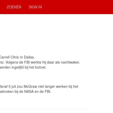
ZOEKEN
SIGN IN
 Carrell Clinic in Dallas.
linic. Volgens de FBI werkte hij daar als nachtwaker.
rden ingelijfd bij het botnet.
af 5 juli zou McGraw niet langer werken bij het
ngebroken bij de NASA en de FBI.