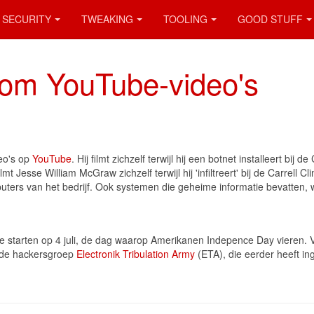
SECURITY
TWEAKING
TOOLING
GOOD STUFF
 om YouTube-video's
eo's op
YouTube
. Hij filmt zichzelf terwijl hij een botnet installeert bij de
mt Jesse William McGraw zichzelf terwijl hij 'infiltreert' bij de Carrell C
uters van het bedrijf. Ook systemen die geheime informatie bevatten, we
arten op 4 juli, de dag waarop Amerikanen Indepence Day vieren. Van
n de hackersgroep
Electronik Tribulation Army
(ETA), die eerder heeft i