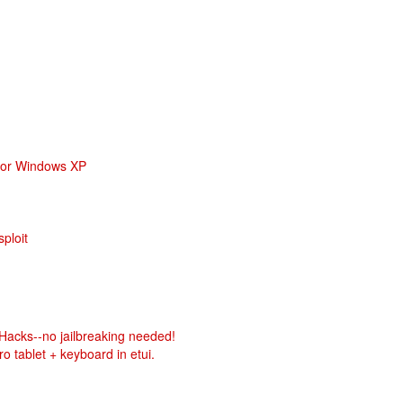
Cisco en Symantec
voor Windows XP
ploit
Hacks--no jailbreaking needed!
 tablet + keyboard in etui.