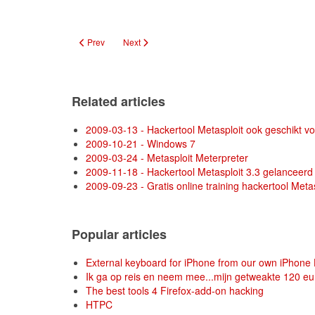
Previous article: Makkelijke Oracle-hack met Metasploit
Next article: Malware steelt FTP-logins van IBM, 
Prev
Next
Related articles
2009-03-13 - Hackertool Metasploit ook geschikt 
2009-10-21 - Windows 7
2009-03-24 - Metasploit Meterpreter
2009-11-18 - Hackertool Metasploit 3.3 gelanceerd
2009-09-23 - Gratis online training hackertool Metas
Popular articles
External keyboard for iPhone from our own iPhone 
Ik ga op reis en neem mee...mijn getweakte 120 euro
The best tools 4 Firefox-add-on hacking
HTPC