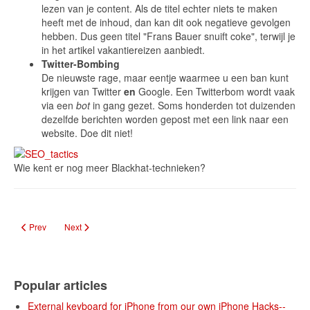
lezen van je content. Als de titel echter niets te maken
heeft met de inhoud, dan kan dit ook negatieve gevolgen
hebben. Dus geen titel "Frans Bauer snuift coke", terwijl je
in het artikel vakantiereizen aanbiedt.
Twitter-Bombing
De nieuwste rage, maar eentje waarmee u een ban kunt
krijgen van Twitter
en
Google. Een Twitterbom wordt vaak
via een
bot
in gang gezet. Soms honderden tot duizenden
dezelfde berichten worden gepost met een link naar een
website. Doe dit niet!
Wie kent er nog meer Blackhat-technieken?
Previous article: SQL Injection Just A Little Beyond Injection
Next article: Test your (web) hacking skills
Prev
Next
Popular articles
External keyboard for iPhone from our own iPhone Hacks--