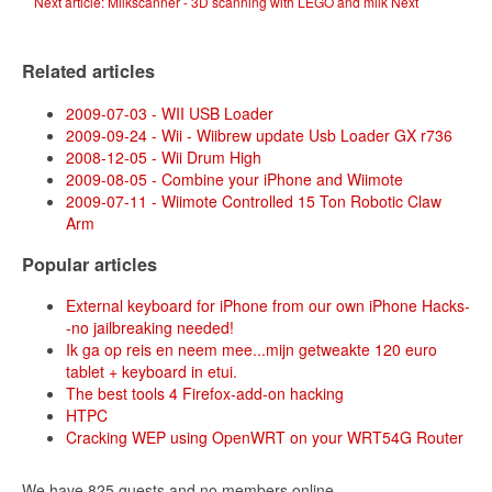
Next article: Milkscanner - 3D scanning with LEGO and milk
Next
Related articles
2009-07-03 - WII USB Loader
2009-09-24 - Wii - Wiibrew update Usb Loader GX r736
2008-12-05 - Wii Drum High
2009-08-05 - Combine your iPhone and Wiimote
2009-07-11 - Wiimote Controlled 15 Ton Robotic Claw
Arm
Popular articles
External keyboard for iPhone from our own iPhone Hacks-
-no jailbreaking needed!
Ik ga op reis en neem mee...mijn getweakte 120 euro
tablet + keyboard in etui.
The best tools 4 Firefox-add-on hacking
HTPC
Cracking WEP using OpenWRT on your WRT54G Router
We have 825 guests and no members online