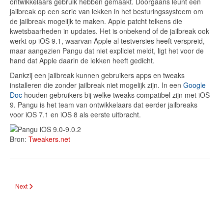
ontwikkelaars gebruik hebben gemaakt. Doorgaans leunt een
jailbreak op een serie van lekken in het besturingssysteem om
de jailbreak mogelijk te maken. Apple patcht telkens die
kwetsbaarheden in updates. Het is onbekend of de jailbreak ook
werkt op iOS 9.1, waarvan Apple al testversies heeft verspreid,
maar aangezien Pangu dat niet expliciet meldt, ligt het voor de
hand dat Apple daarin de lekken heeft gedicht.
Dankzij een jailbreak kunnen gebruikers apps en tweaks
installeren die zonder jailbreak niet mogelijk zijn. In een
Google
Doc
houden gebruikers bij welke tweaks compatibel zijn met iOS
9. Pangu is het team van ontwikkelaars dat eerder jailbreaks
voor iOS 7.1 en iOS 8 als eerste uitbracht.
Bron:
Tweakers.net
Next article: Dev Team Confirms iPhone 3.1.3 IPSW Jailbreak
Next