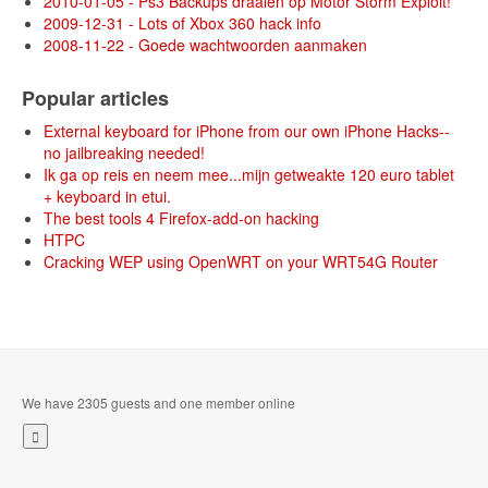
2010-01-05 - Ps3 Backups draaien op Motor Storm Exploit!
2009-12-31 - Lots of Xbox 360 hack info
2008-11-22 - Goede wachtwoorden aanmaken
Popular articles
External keyboard for iPhone from our own iPhone Hacks--
no jailbreaking needed!
Ik ga op reis en neem mee...mijn getweakte 120 euro tablet
+ keyboard in etui.
The best tools 4 Firefox-add-on hacking
HTPC
Cracking WEP using OpenWRT on your WRT54G Router
We have 2305 guests and one member online