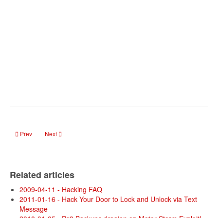
Previous article: Hoeveel Facebook van u weet?
Next article: Tweedehands harde schijven vol met privé-fotos en f
Prev
Next
Related articles
2009-04-11 - Hacking FAQ
2011-01-16 - Hack Your Door to Lock and Unlock via Text
Message