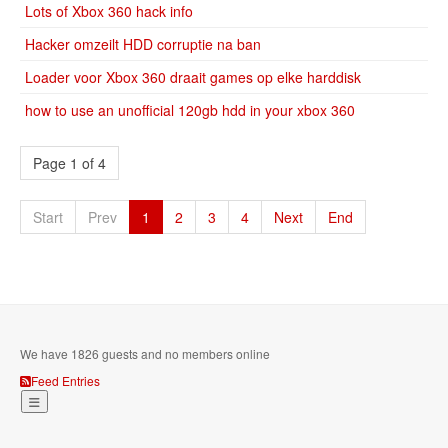
Lots of Xbox 360 hack info
Hacker omzeilt HDD corruptie na ban
Loader voor Xbox 360 draait games op elke harddisk
how to use an unofficial 120gb hdd in your xbox 360
Page 1 of 4
Start
Prev
1
2
3
4
Next
End
We have 1826 guests and no members online
Feed Entries