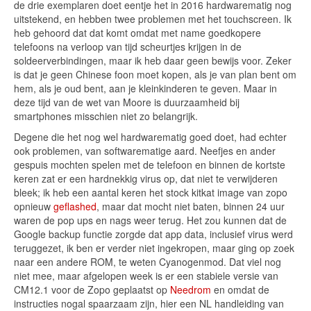
de drie exemplaren doet eentje het in 2016 hardwarematig nog
uitstekend, en hebben twee problemen met het touchscreen. Ik
heb gehoord dat dat komt omdat met name goedkopere
telefoons na verloop van tijd scheurtjes krijgen in de
soldeerverbindingen, maar ik heb daar geen bewijs voor. Zeker
is dat je geen Chinese foon moet kopen, als je van plan bent om
hem, als je oud bent, aan je kleinkinderen te geven. Maar in
deze tijd van de wet van Moore is duurzaamheid bij
smartphones misschien niet zo belangrijk.
Degene die het nog wel hardwarematig goed doet, had echter
ook problemen, van softwarematige aard. Neefjes en ander
gespuis mochten spelen met de telefoon en binnen de kortste
keren zat er een hardnekkig virus op, dat niet te verwijderen
bleek; ik heb een aantal keren het stock kitkat image van zopo
opnieuw
geflashed
, maar dat mocht niet baten, binnen 24 uur
waren de pop ups en nags weer terug. Het zou kunnen dat de
Google backup functie zorgde dat app data, inclusief virus werd
teruggezet, ik ben er verder niet ingekropen, maar ging op zoek
naar een andere ROM, te weten Cyanogenmod. Dat viel nog
niet mee, maar afgelopen week is er een stabiele versie van
CM12.1 voor de Zopo geplaatst op
Needrom
en omdat de
instructies nogal spaarzaam zijn, hier een NL handleiding van