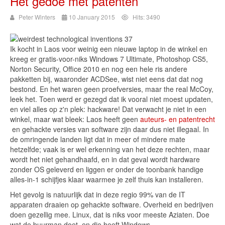
Het gedoe met patenten
Peter Winters
10 January 2015
Hits: 3490
Ik kocht in Laos voor weinig een nieuwe laptop in de winkel en
kreeg er gratis-voor-niks Windows 7 Ultimate, Photoshop CS5,
Norton Security, Office 2010 en nog een hele ris andere
pakketten bij, waaronder ACDSee, wist niet eens dat dat nog
bestond. En het waren geen proefversies, maar the real McCoy,
leek het. Toen werd er gezegd dat ik vooral niet moest updaten,
en viel alles op z'n plek: hackware! Dat verwacht je niet in een
winkel, maar wat bleek: Laos heeft geen
auteurs- en patentrecht
en gehackte versies van software zijn daar dus niet illegaal. In
de omringende landen ligt dat in meer of mindere mate
hetzelfde; vaak is er wel erkenning van het deze rechten, maar
wordt het niet gehandhaafd, en in dat geval wordt hardware
zonder OS geleverd en liggen er onder de toonbank handige
alles-in-1 schijfjes klaar waarmee je zelf thuis kan installeren.
Het gevolg is natuurlijk dat in deze regio 99% van de IT
apparaten draaien op gehackte software. Overheid en bedrijven
doen gezellig mee. Linux, dat is niks voor meeste Aziaten. Doe
wat de buurman doet, en die heeft Windows.