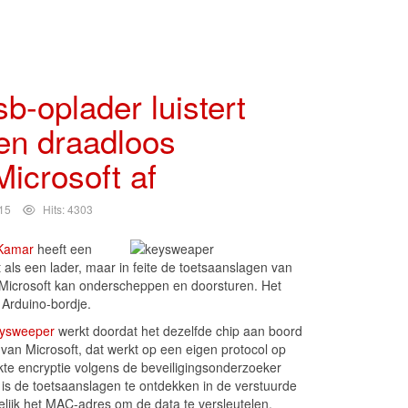
-oplader luistert
en draadloos
icrosoft af
15
Hits: 4303
Kamar
heeft een
 als een lader, maar in feite de toetsaanslagen van
Microsoft kan onderscheppen en doorsturen. Het
 Arduino-bordje.
ysweeper
werkt doordat het dezelfde chip aan boord
 van Microsoft, dat werkt op een eigen protocol op
te encryptie volgens de beveiligingsonderzoeker
is de toetsaanslagen te ontdekken in de verstuurde
lijk het MAC-adres om de data te versleutelen.