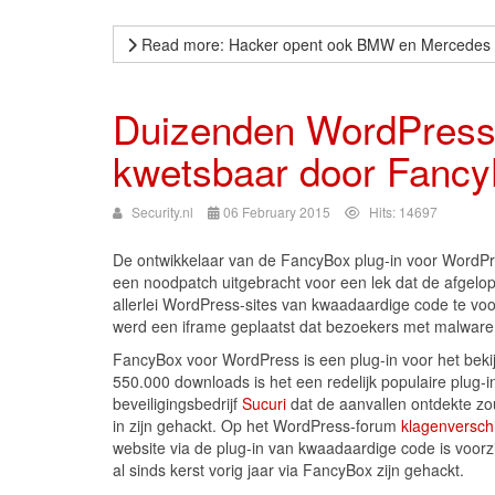
Read more: Hacker opent ook BMW en Mercedes 
Duizenden WordPress-
kwetsbaar door Fancy
Security.nl
06 February 2015
Hits: 14697
De ontwikkelaar van de FancyBox plug-in voor WordPr
een noodpatch uitgebracht voor een lek dat de afgel
allerlei WordPress-sites van kwaadaardige code te voor
werd een iframe geplaatst dat bezoekers met malware 
FancyBox voor WordPress is een plug-in voor het beki
550.000 downloads is het een redelijk populaire plug-i
beveiligingsbedrijf
Sucuri
dat de aanvallen ontdekte zo
in zijn gehackt. Op het WordPress-forum
klagen
versch
website via de plug-in van kwaadaardige code is voo
al sinds kerst vorig jaar via FancyBox zijn gehackt.