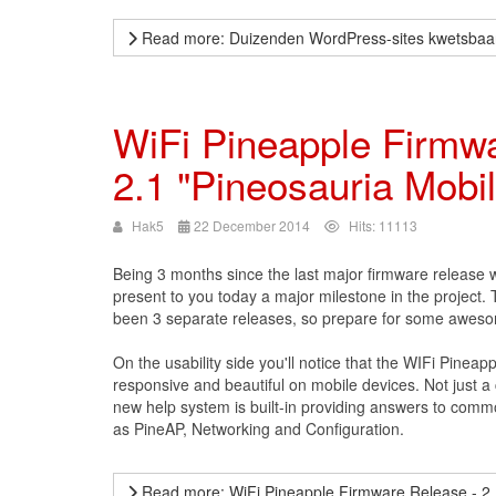
Read more: Duizenden WordPress-sites kwetsbaa
WiFi Pineapple Firmw
2.1 "Pineosauria Mobi
Hak5
22 December 2014
Hits: 11113
Being 3 months since the last major firmware release w
present to you today a major milestone in the project. 
been 3 separate releases, so prepare for some awes
On the usability side you'll notice that the WIFi Pineap
responsive and beautiful on mobile devices. Not just a 
new help system is built-in providing answers to comm
as PineAP, Networking and Configuration.
Read more: WiFi Pineapple Firmware Release - 2.