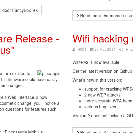
r door FancyBox-lek
Read more: Vermomde usb-opl
are Release -
Wifi hacking 
lus"
R00T
26 May 2014
Hits
Wifite v2 is now available
Get the latest version on Github
e are excited to
This firmware could have easily
What’s new in this version:
ome changes.
support for cracking WPS-
2 new WEP attacks
ple's Web Interface is now
more accurate WPA hand
cosmetic change, you'll notice a
various bug fixes
on questions for features such
Version 2 does not include a GU
1 "Pineosauria Mobilus"
Read more: Wifi hacking met