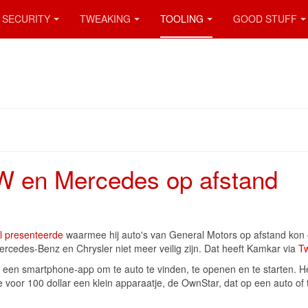
SECURITY
TWEAKING
TOOLING
GOOD STUFF
W en Mercedes op afstand
l
presenteerde
waarmee hij auto's van General Motors op afstand kon o
rcedes-Benz en Chrysler niet meer veilig zijn. Dat heeft Kamkar via
Tw
 een smartphone-app om te auto te vinden, te openen en te starten. 
 voor 100 dollar een klein apparaatje, de OwnStar, dat op een auto o