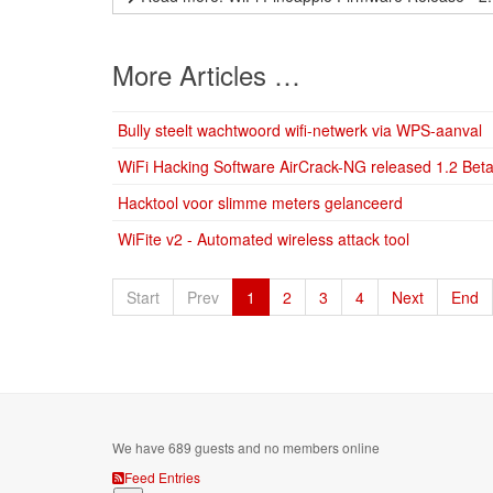
More Articles …
Bully steelt wachtwoord wifi-netwerk via WPS-aanval
WiFi Hacking Software AirCrack-NG released 1.2 Beta
Hacktool voor slimme meters gelanceerd
WiFite v2 - Automated wireless attack tool
Start
Prev
1
2
3
4
Next
End
We have 689 guests and no members online
Feed Entries