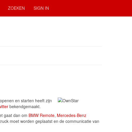
ZOEKEN
SIGN IN
penen en starten heeft zijn
itter
bekendgemaakt.
Het gaat dan om
BMW Remote
,
Mercedes-Benz
f truck moet worden geplaatst en de communicatie van