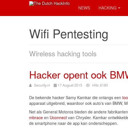
NEWS
HACKING
Wifi Pentesting
Wireless hacking tools
Hacker opent ook BM
Security.nl
17 August 2015
Hits: 6180
De bekende hacker Samy Kamkar die onlangs een
too
apparaat uitgebreid, waardoor ook auto's van BMW, Me
Net als General Motoros bieden de andere fabrikanten
mbrace
en
Uconnect
van Chrysler. Kamkar ontwikkelde
de smartphone naar de app kan onderscheppen.