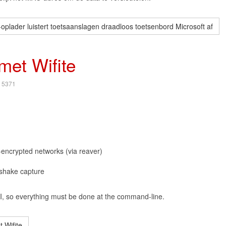
ader luistert toetsaanslagen draadloos toetsenbord Microsoft af
met Wifite
: 5371
encrypted networks (via reaver)
shake capture
I, so everything must be done at the command-line.
 Wifite