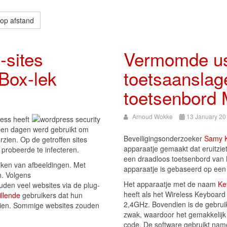
op afstand
sites
Vermomde usb
Box-lek
toetsaanslag
toetsenbord M
Arnoud Wokke
13 January 20
ess heeft
open dagen werd gebruikt om
Beveiligingsonderzoeker
Samy 
zien. Op de getroffen sites
apparaatje gemaakt dat eruitziet
probeerde te infecteren.
een draadloos toetsenbord van 
jken van afbeeldingen. Met
apparaatje is gebaseerd op een
n. Volgens
Het apparaatje met de naam
Ke
uden veel websites via de plug-
heeft als het Wireless Keyboard
illende
gebruikers dat hun
2,4GHz. Bovendien is de gebruik
rzien. Sommige websites zouden
zwak, waardoor het gemakkelijk 
code. De software gebruikt name