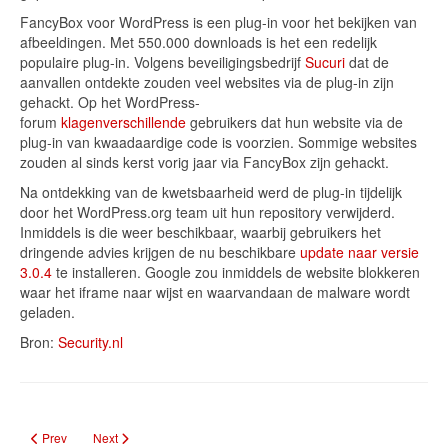
FancyBox voor WordPress is een plug-in voor het bekijken van
afbeeldingen. Met 550.000 downloads is het een redelijk
populaire plug-in. Volgens beveiligingsbedrijf
Sucuri
dat de
aanvallen ontdekte zouden veel websites via de plug-in zijn
gehackt. Op het WordPress-
forum
klagen
verschillende
gebruikers dat hun website via de
plug-in van kwaadaardige code is voorzien. Sommige websites
zouden al sinds kerst vorig jaar via FancyBox zijn gehackt.
Na ontdekking van de kwetsbaarheid werd de plug-in tijdelijk
door het WordPress.org team uit hun repository verwijderd.
Inmiddels is die weer beschikbaar, waarbij gebruikers het
dringende advies krijgen de nu beschikbare
update naar versie
3.0.4
te installeren. Google zou inmiddels de website blokkeren
waar het iframe naar wijst en waarvandaan de malware wordt
geladen.
Bron:
Security.nl
Previous article: Hacker opent ook BMW en Mercedes op afstand
Next article: Vermomde usb-oplader luistert toetsaanslagen draad
Prev
Next