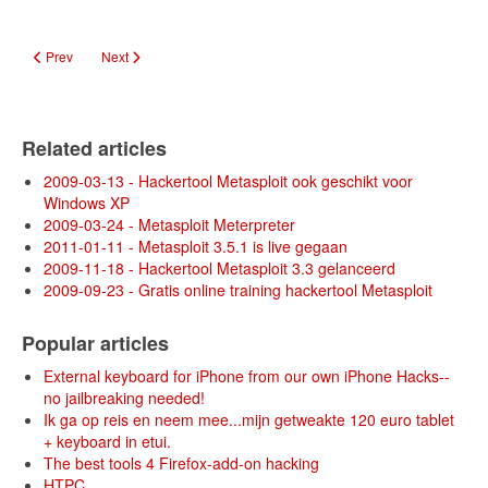
Previous article: Evil FOCA - Netwerk test tool
Next article: Nieuw besturingssysteem voor hackers gelanceerd
Prev
Next
Related articles
2009-03-13 - Hackertool Metasploit ook geschikt voor
Windows XP
2009-03-24 - Metasploit Meterpreter
2011-01-11 - Metasploit 3.5.1 is live gegaan
2009-11-18 - Hackertool Metasploit 3.3 gelanceerd
2009-09-23 - Gratis online training hackertool Metasploit
Popular articles
External keyboard for iPhone from our own iPhone Hacks--
no jailbreaking needed!
Ik ga op reis en neem mee...mijn getweakte 120 euro tablet
+ keyboard in etui.
The best tools 4 Firefox-add-on hacking
HTPC