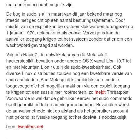
met een rootaccount mogelijk zijn.
De bug in sudo is al in maart van dit jaar bekend maar nog
steeds niet gedicht op een aantal besturingssystemen. Door
middel van de exploit kan de systeemklok worden teruggezet op
1 januari 1970, ook bekend als
epoch
. Vervolgens kan de
aanvaller toegang krijgen tot het systeem zonder dat er om een
wachtwoord gevraagd zal worden.
Volgens Rapid7, de ontwikkelaar van de Metasploit-
hackerstoolkit, bevatten onder andere OS X vanaf Lion 10.7 tot
en met Mountain Lion 10.8.4 de sudo-kwetsbaarheid. Ook
diverse Linux-distributies zouden nog een kwetsbare versie van
sudo aanbieden. Aan Metasploit is inmiddels een module
toegevoegd die het mogelijk maakt om via een exploit toegang
te krijgen tot een sessie mer rootrechten, zo
meldt
Threatpost.
Voorwaarde is wel dat de gebruiker eerder het sudo-commando
heeft gebruikt en tot de admingroep behoort. Bovendien werkt
de aanvalsmethode niet op afstand als het gebruikersaccount
niet bekend is; fysieke toegang tot het doelwit is noodzakelijk.
bron:
tweakers.net