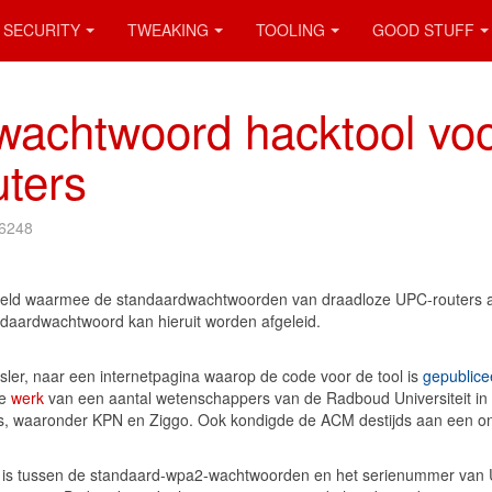
SECURITY
TWEAKING
TOOLING
GOOD STUFF
 wachtwoord hacktool vo
ters
 6248
esteld waarmee de standaardwachtwoorden van draadloze UPC-routers ac
ndaardwachtwoord kan hieruit worden afgeleid.
ssler, naar een internetpagina waarop de code voor de tool is
gepublice
te
werk
van een aantal wetenschappers van de Radboud Universiteit in N
s, waaronder KPN en Ziggo. Ook kondigde de ACM destijds aan een onder
d is tussen de standaard-wpa2-wachtwoorden en het serienummer van 