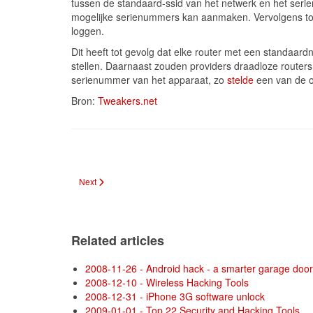
tussen de standaard-ssid van het netwerk en het seri
mogelijke serienummers kan aanmaken. Vervolgens toont
loggen.
Dit heeft tot gevolg dat elke router met een standaar
stellen. Daarnaast zouden providers draadloze router
serienummer van het apparaat, zo
stelde
een van de o
Bron:
Tweakers.net
Next article: Nieuwe exploitkit richt zich vooral op Flash Player
Next
Related articles
2008-11-26 - Android hack - a smarter garage doo
2008-12-10 - Wireless Hacking Tools
2008-12-31 - iPhone 3G software unlock
2009-01-01 - Top 22 Security and Hacking Tools