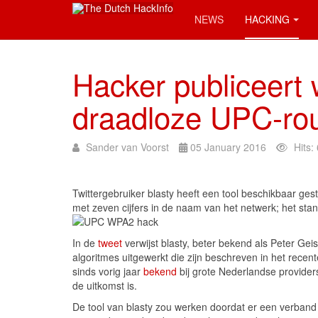
NEWS
HACKING
Hacker publiceert
draadloze UPC-rou
Sander van Voorst
05 January 2016
Hits:
Twittergebruiker blasty heeft een tool beschikbaar g
met zeven cijfers in de naam van het netwerk; het sta
In de
tweet
verwijst blasty, beter bekend als Peter Gei
algoritmes uitgewerkt die zijn beschreven in het recen
sinds vorig jaar
bekend
bij grote Nederlandse provider
de uitkomst is.
De tool van blasty zou werken doordat er een verban