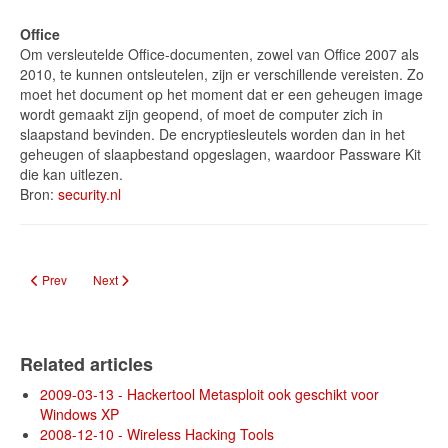
Office
Om versleutelde Office-documenten, zowel van Office 2007 als
2010, te kunnen ontsleutelen, zijn er verschillende vereisten. Zo
moet het document op het moment dat er een geheugen image
wordt gemaakt zijn geopend, of moet de computer zich in
slaapstand bevinden. De encryptiesleutels worden dan in het
geheugen of slaapbestand opgeslagen, waardoor Passware Kit
die kan uitlezen.
Bron:
security.nl
Previous article: Top 35 Pentest Tools
Next article: Gratis Windows-tool wapent bedrijven tegen hackers
Prev
Next
Related articles
2009-03-13 - Hackertool Metasploit ook geschikt voor
Windows XP
2008-12-10 - Wireless Hacking Tools